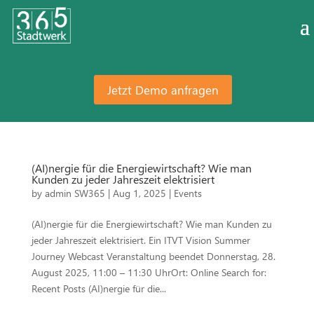
Jetzt Demo anfragen
(AI)nergie für die Energiewirtschaft? Wie man
Kunden zu jeder Jahreszeit elektrisiert
by
admin SW365
|
Aug 1, 2025
|
Events
(AI)nergie für die Energiewirtschaft? Wie man Kunden zu
jeder Jahreszeit elektrisiert. Ein ITVT Vision Summer
Journey Webcast Veranstaltung beendet Donnerstag, 28.
August 2025, 11:00 – 11:30 UhrOrt: Online Search for:
Recent Posts (AI)nergie für die...